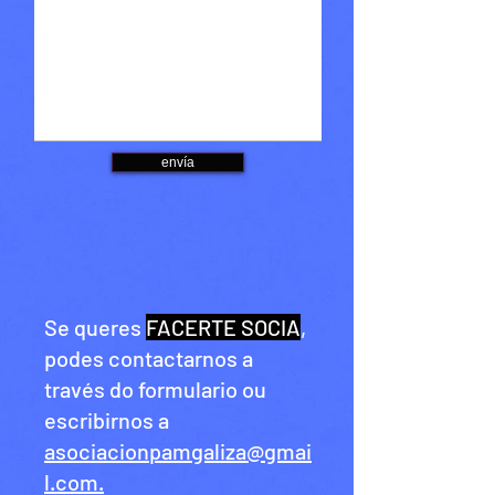
envía
Se queres
FACERTE SOCIA
,
podes contactarnos a
través do formulario ou
escribirnos a
asociacionpamgaliza@gmai
l.com
.